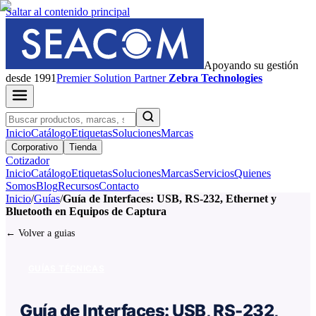
Saltar al contenido principal
Apoyando su gestión
desde 1991
Premier
Solution Partner
Zebra Technologies
Inicio
Catálogo
Etiquetas
Soluciones
Marcas
Corporativo
Tienda
Cotizador
Inicio
Catálogo
Etiquetas
Soluciones
Marcas
Servicios
Quienes
Somos
Blog
Recursos
Contacto
Inicio
/
Guías
/
Guía de Interfaces: USB, RS-232, Ethernet y
Bluetooth en Equipos de Captura
← Volver a guias
GUÍAS TÉCNICAS
Guía de Interfaces: USB, RS-232,