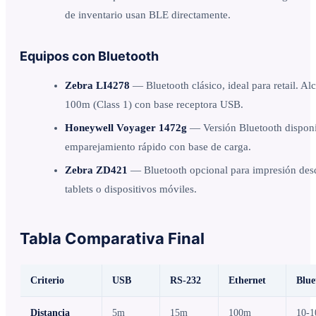
de inventario usan BLE directamente.
Equipos con Bluetooth
Zebra LI4278
— Bluetooth clásico, ideal para retail. Al
100m (Class 1) con base receptora USB.
Honeywell Voyager 1472g
— Versión Bluetooth disponi
emparejamiento rápido con base de carga.
Zebra ZD421
— Bluetooth opcional para impresión des
tablets o dispositivos móviles.
Tabla Comparativa Final
Criterio
USB
RS-232
Ethernet
Blue
Distancia
5m
15m
100m
10-