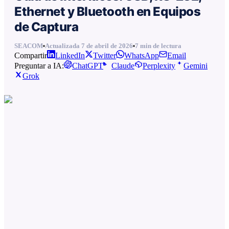
Ethernet y Bluetooth en Equipos
de Captura
SEACOM
Actualizada
7 de abril de 2026
7
min de lectura
Compartir
LinkedIn
Twitter
WhatsApp
Email
Preguntar a IA:
ChatGPT
Claude
Perplexity
Gemini
Grok