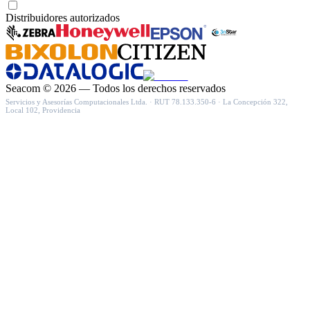
Acepto recibir novedades y ofertas por correo
Distribuidores autorizados
Seacom
©
2026
— Todos los derechos reservados
Servicios y Asesorías Computacionales Ltda.
· RUT
78.133.350-6
·
La Concepción 322,
Local 102, Providencia