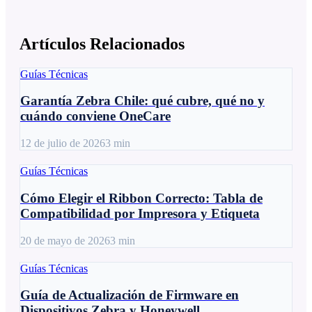
Artículos Relacionados
Guías Técnicas
Garantía Zebra Chile: qué cubre, qué no y
cuándo conviene OneCare
12 de julio de 2026
3
min
Guías Técnicas
Cómo Elegir el Ribbon Correcto: Tabla de
Compatibilidad por Impresora y Etiqueta
20 de mayo de 2026
3
min
Guías Técnicas
Guía de Actualización de Firmware en
Dispositivos Zebra y Honeywell