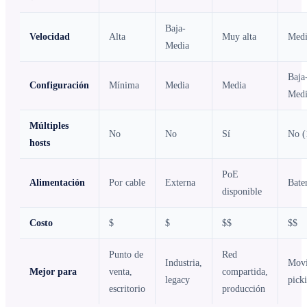
Baja-
Velocidad
Alta
Muy alta
Medi
Media
Baja
Configuración
Mínima
Media
Media
Medi
Múltiples
No
No
Sí
No (
hosts
PoE
Alimentación
Por cable
Externa
Bate
disponible
Costo
$
$
$$
$$
Punto de
Red
Industria,
Movi
Mejor para
venta,
compartida,
legacy
pick
escritorio
producción