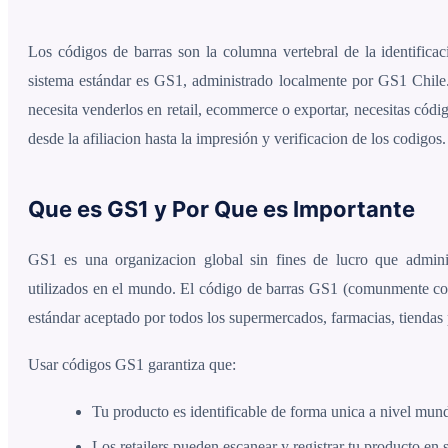
Los códigos de barras son la columna vertebral de la identifica
sistema estándar es GS1, administrado localmente por GS1 Chile. 
necesita venderlos en retail, ecommerce o exportar, necesitas códi
desde la afiliacion hasta la impresión y verificacion de los codigos.
Que es GS1 y Por Que es Importante
GS1 es una organizacion global sin fines de lucro que adminis
utilizados en el mundo. El código de barras GS1 (comunmente 
estándar aceptado por todos los supermercados, farmacias, tienda
Usar códigos GS1 garantiza que:
Tu producto es identificable de forma unica a nivel mund
Los retailers pueden escanear y registrar tu producto en