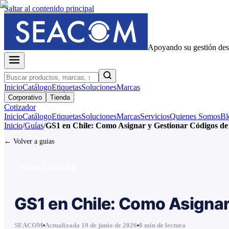
Saltar al contenido principal
Apoyando su gestión de
Inicio
Catálogo
Etiquetas
Soluciones
Marcas
Corporativo
Tienda
Cotizador
Inicio
Catálogo
Etiquetas
Soluciones
Marcas
Servicios
Quienes Somos
Bl
Inicio
/
Guías
/
GS1 en Chile: Como Asignar y Gestionar Códigos de
← Volver a guias
GUÍAS TÉCNICAS
GS1 en Chile: Como Asignar
SEACOM
Actualizada
19 de junio de 2026
8
min de lectura