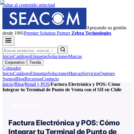
Saltar al contenido principal
Apoyando su gestión
desde 1991
Premier
Solution Partner
Zebra Technologies
Inicio
Catálogo
Etiquetas
Soluciones
Marcas
Corporativo
Tienda
Cotizador
Inicio
Catálogo
Etiquetas
Soluciones
Marcas
Servicios
Quienes
Somos
Blog
Recursos
Contacto
Inicio
/
Blog
/
Retail y POS
/
Factura Electrónica y POS: Cómo
Integrar tu Terminal de Punto de Venta con el SII en Chile
RETAIL Y POS
Factura Electrónica y POS: Cómo
Integrar tu Terminal de Punto de