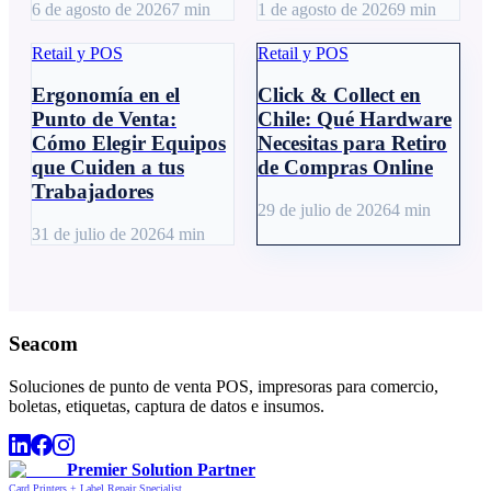
6 de agosto de 2026
7
min
1 de agosto de 2026
9
min
Retail y POS
Retail y POS
Ergonomía en el
Click & Collect en
Punto de Venta:
Chile: Qué Hardware
Cómo Elegir Equipos
Necesitas para Retiro
que Cuiden a tus
de Compras Online
Trabajadores
29 de julio de 2026
4
min
31 de julio de 2026
4
min
Seacom
Soluciones de punto de venta POS, impresoras para comercio,
boletas, etiquetas, captura de datos e insumos.
Premier Solution Partner
Card Printers + Label Repair Specialist