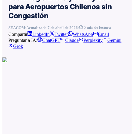
para Aeropuertos Chilenos sin
Congestión
🕐
5
min de lectura
SEACOM
Actualizada
7 de abril de 2026
Compartir
LinkedIn
Twitter
WhatsApp
Email
Preguntar a IA:
ChatGPT
Claude
Perplexity
Gemini
Grok