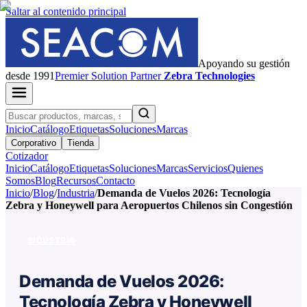
Saltar al contenido principal
Apoyando su gestión
desde 1991
Premier
Solution Partner
Zebra Technologies
Inicio
Catálogo
Etiquetas
Soluciones
Marcas
Corporativo
Tienda
Cotizador
Inicio
Catálogo
Etiquetas
Soluciones
Marcas
Servicios
Quienes
Somos
Blog
Recursos
Contacto
Inicio
/
Blog
/
Industria
/
Demanda de Vuelos 2026: Tecnología
Zebra y Honeywell para Aeropuertos Chilenos sin Congestión
INDUSTRIA
Demanda de Vuelos 2026:
Tecnología Zebra y Honeywell