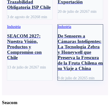
Trazabilidad
Exportación
Obligatoria ISP Chile
20 de julio de 2026
7
min
3 de agosto de 2026
8
min
Industria
Industria
SEACOM 2027:
De Sensores a
Nuestra Visión,
Cámaras Inteligentes:
Productos y
La Tecnología Zebra
Compromiso con
y Honeywell que
Chile
Preserva la Frescura
de la Fruta Chilena en
13 de julio de 2026
7
min
su Viaje a China
9 de julio de 2026
5
min
Seacom