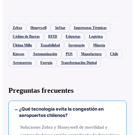
Zebra
Honeywell
3nStar
Impresoras Térmicas
Código de Barras
RFID
Etiquetas
Logística
Última Milla
Trazabilidad
Inventario
Minería
Kioscos
Automatización
POS
Manufactura
Chile
Aeropuertos
Energía
Transformación Digital
Preguntas frecuentes
¿Qué tecnología evita la congestión en
aeropuertos chilenos?
Soluciones Zebra y Honeywell de movilidad y
captura de datos: gestión centralizada de dispositivos