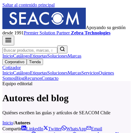
Saltar al contenido principal
Apoyando su gestión
desde 1991
Premier
Solution Partner
Zebra Technologies
Inicio
Catálogo
Etiquetas
Soluciones
Marcas
Corporativo
Tienda
Cotizador
Inicio
Catálogo
Etiquetas
Soluciones
Marcas
Servicios
Quienes
Somos
Blog
Recursos
Contacto
Equipo editorial
Autores del blog
Quiénes escriben las guías y artículos de SEACOM Chile
Inicio
/
Autores
Compartir
LinkedIn
Twitter
WhatsApp
Email