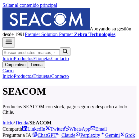
Saltar al contenido principal
Apoyando su gestión
desde 1991
Premier
Solution Partner
Zebra Technologies
Inicio
Productos
Etiquetas
Contacto
Corporativo
Tienda
Carro
Inicio
Productos
Etiquetas
Contacto
SEACOM
Productos SEACOM con stock, pago seguro y despacho a todo
Chile.
Inicio
/
Tienda
/
SEACOM
Compartir
LinkedIn
Twitter
WhatsApp
Email
Preguntar a IA:
ChatGPT
Claude
Perplexity
Gemini
Grok