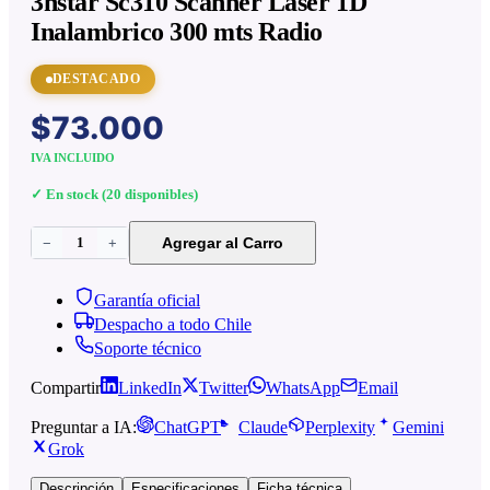
3nstar Sc310 Scanner Laser 1D
Inalambrico 300 mts Radio
DESTACADO
$73.000
IVA INCLUIDO
✓ En stock (
20
disponibles)
1
Agregar al Carro
−
+
Garantía oficial
Despacho a todo Chile
Soporte técnico
Compartir
LinkedIn
Twitter
WhatsApp
Email
Preguntar a IA:
ChatGPT
Claude
Perplexity
Gemini
Grok
Descripción
Especificaciones
Ficha técnica