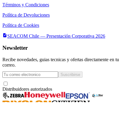
Términos y Condiciones
Política de Devoluciones
Política de Cookies
SEACOM Chile — Presentación Corporativa 2026
Newsletter
Recibe novedades, guias tecnicas y ofertas directamente en tu
correo.
Suscribirse
Acepto recibir novedades y ofertas por correo
Distribuidores autorizados
Seacom
©
2026
— Todos los derechos reservados
Servicios y Asesorías Computacionales Ltda.
· RUT
78.133.350-6
·
La Concepción 322,
Local 102, Providencia