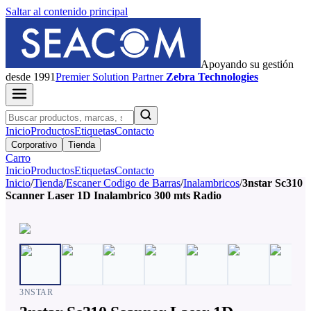
Saltar al contenido principal
Apoyando su gestión
desde 1991
Premier
Solution Partner
Zebra Technologies
Inicio
Productos
Etiquetas
Contacto
Corporativo
Tienda
Carro
Inicio
Productos
Etiquetas
Contacto
Inicio
/
Tienda
/
Escaner Codigo de Barras
/
Inalambricos
/
3nstar Sc310
Scanner Laser 1D Inalambrico 300 mts Radio
3NSTAR