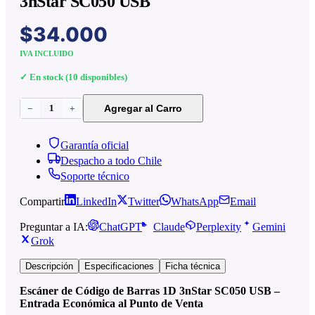
3nStar SC050 USB
$34.000
IVA INCLUIDO
✓ En stock (10 disponibles)
1
Agregar al Carro
−
+
Garantía oficial
Despacho a todo Chile
Soporte técnico
Compartir
LinkedIn
Twitter
WhatsApp
Email
Preguntar a IA:
ChatGPT
Claude
Perplexity
Gemini
Grok
Descripción
Especificaciones
Ficha técnica
Escáner de Código de Barras 1D 3nStar SC050 USB –
Entrada Económica al Punto de Venta