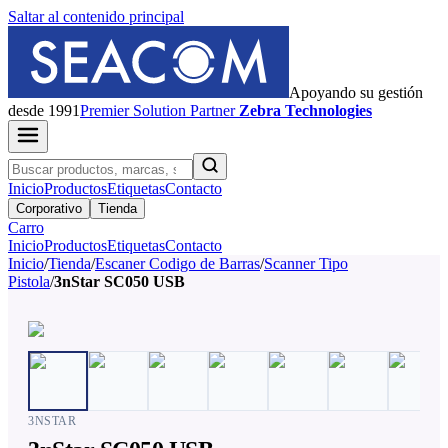
Saltar al contenido principal
Apoyando su gestión
desde 1991
Premier
Solution Partner
Zebra Technologies
Inicio
Productos
Etiquetas
Contacto
Corporativo
Tienda
Carro
Inicio
Productos
Etiquetas
Contacto
Inicio
/
Tienda
/
Escaner Codigo de Barras
/
Scanner Tipo
Pistola
/
3nStar SC050 USB
3NSTAR