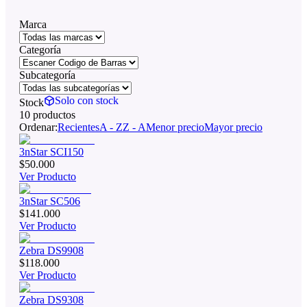
Marca
Categoría
Subcategoría
Solo con stock
Stock
10
producto
s
Ordenar:
Recientes
A - Z
Z - A
Menor precio
Mayor precio
3nStar SCI150
$50.000
Ver Producto
3nStar SC506
$141.000
Ver Producto
Zebra DS9908
$118.000
Ver Producto
Zebra DS9308