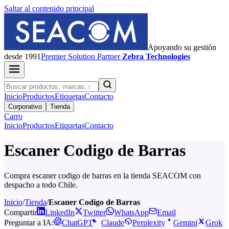
Saltar al contenido principal
Apoyando su gestión
desde 1991
Premier
Solution Partner
Zebra Technologies
Inicio
Productos
Etiquetas
Contacto
Corporativo
Tienda
Carro
Inicio
Productos
Etiquetas
Contacto
Escaner Codigo de Barras
Compra escaner codigo de barras en la tienda SEACOM con
despacho a todo Chile.
Inicio
/
Tienda
/
Escaner Codigo de Barras
Compartir
LinkedIn
Twitter
WhatsApp
Email
Preguntar a IA:
ChatGPT
Claude
Perplexity
Gemini
Grok