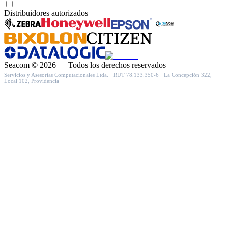
Acepto recibir novedades y ofertas por correo
Distribuidores autorizados
Seacom
©
2026
— Todos los derechos reservados
Servicios y Asesorías Computacionales Ltda.
· RUT
78.133.350-6
·
La Concepción 322,
Local 102, Providencia