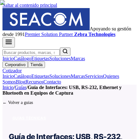
Saltar al contenido principal
Apoyando su gestión
desde 1991
Premier
Solution Partner
Zebra Technologies
Inicio
Catálogo
Etiquetas
Soluciones
Marcas
Corporativo
Tienda
Cotizador
Inicio
Catálogo
Etiquetas
Soluciones
Marcas
Servicios
Quienes
Somos
Blog
Recursos
Contacto
Inicio
/
Guías
/
Guía de Interfaces: USB, RS-232, Ethernet y
Bluetooth en Equipos de Captura
← Volver a guias
GUÍAS TÉCNICAS
Guía de Interfaces: USB, RS-232,