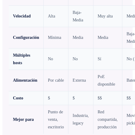
Baja-
Velocidad
Alta
Muy alta
Medi
Media
Baja
Configuración
Mínima
Media
Media
Medi
Múltiples
No
No
Sí
No (
hosts
PoE
Alimentación
Por cable
Externa
Bate
disponible
Costo
$
$
$$
$$
Punto de
Red
Industria,
Movi
Mejor para
venta,
compartida,
legacy
pick
escritorio
producción