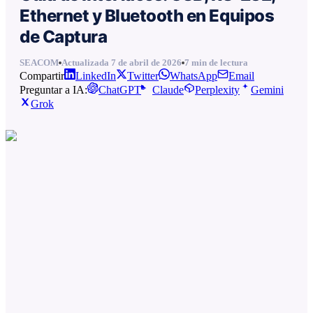
Ethernet y Bluetooth en Equipos
de Captura
SEACOM
Actualizada
7 de abril de 2026
7
min de lectura
Compartir
LinkedIn
Twitter
WhatsApp
Email
Preguntar a IA:
ChatGPT
Claude
Perplexity
Gemini
Grok