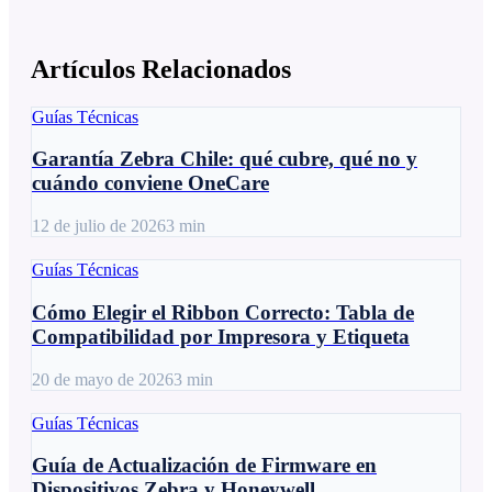
Artículos Relacionados
Guías Técnicas
Garantía Zebra Chile: qué cubre, qué no y
cuándo conviene OneCare
12 de julio de 2026
3
min
Guías Técnicas
Cómo Elegir el Ribbon Correcto: Tabla de
Compatibilidad por Impresora y Etiqueta
20 de mayo de 2026
3
min
Guías Técnicas
Guía de Actualización de Firmware en
Dispositivos Zebra y Honeywell