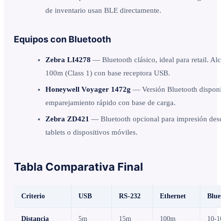
de inventario usan BLE directamente.
Equipos con Bluetooth
Zebra LI4278
— Bluetooth clásico, ideal para retail. Al
100m (Class 1) con base receptora USB.
Honeywell Voyager 1472g
— Versión Bluetooth disponi
emparejamiento rápido con base de carga.
Zebra ZD421
— Bluetooth opcional para impresión des
tablets o dispositivos móviles.
Tabla Comparativa Final
Criterio
USB
RS-232
Ethernet
Blue
Distancia
5m
15m
100m
10-