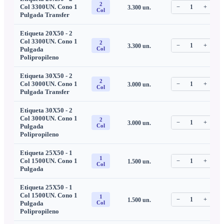
2
Col 3300UN. Cono 1
−
1
+
3.300
un.
C
Col
Pulgada Transfer
Etiqueta 20X50 - 2
Col 3300UN. Cono 1
2
−
1
+
3.300
un.
C
Pulgada
Col
Polipropileno
Etiqueta 30X50 - 2
2
Col 3000UN. Cono 1
−
1
+
3.000
un.
C
Col
Pulgada Transfer
Etiqueta 30X50 - 2
Col 3000UN. Cono 1
2
−
1
+
3.000
un.
C
Pulgada
Col
Polipropileno
Etiqueta 25X50 - 1
1
Col 1500UN. Cono 1
−
1
+
1.500
un.
C
Col
Pulgada
Etiqueta 25X50 - 1
Col 1500UN. Cono 1
1
−
1
+
1.500
un.
C
Pulgada
Col
Polipropileno