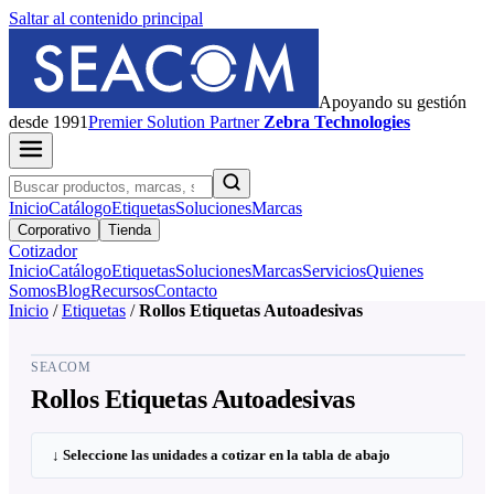
Saltar al contenido principal
Apoyando su gestión
desde 1991
Premier
Solution Partner
Zebra Technologies
Inicio
Catálogo
Etiquetas
Soluciones
Marcas
Corporativo
Tienda
Cotizador
Inicio
Catálogo
Etiquetas
Soluciones
Marcas
Servicios
Quienes
Somos
Blog
Recursos
Contacto
Inicio
/
Etiquetas
/
Rollos Etiquetas Autoadesivas
SEACOM
Rollos Etiquetas Autoadesivas
↓ Seleccione las unidades a cotizar en la tabla de abajo