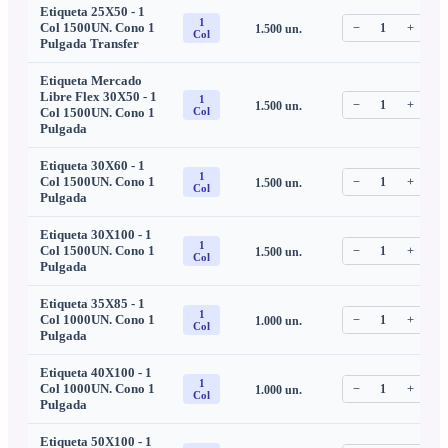
Etiqueta 25X50 - 1
1
Col 1500UN. Cono 1
−
1
+
1.500
un.
C
Col
Pulgada Transfer
Etiqueta Mercado
Libre Flex 30X50 - 1
1
−
1
+
1.500
un.
C
Col 1500UN. Cono 1
Col
Pulgada
Etiqueta 30X60 - 1
1
Col 1500UN. Cono 1
−
1
+
1.500
un.
C
Col
Pulgada
Etiqueta 30X100 - 1
1
Col 1500UN. Cono 1
−
1
+
1.500
un.
C
Col
Pulgada
Etiqueta 35X85 - 1
1
Col 1000UN. Cono 1
−
1
+
1.000
un.
C
Col
Pulgada
Etiqueta 40X100 - 1
1
Col 1000UN. Cono 1
−
1
+
1.000
un.
C
Col
Pulgada
Etiqueta 50X100 - 1