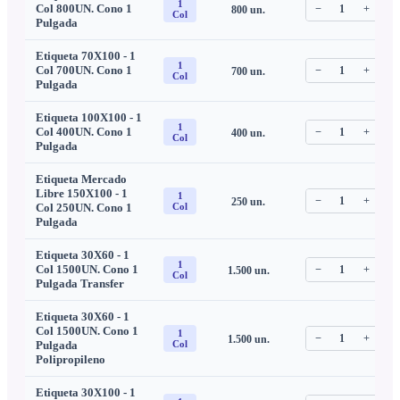
1
Col 800UN. Cono 1
−
1
+
800
un.
C
Col
Pulgada
Etiqueta 70X100 - 1
1
Col 700UN. Cono 1
−
1
+
700
un.
C
Col
Pulgada
Etiqueta 100X100 - 1
1
Col 400UN. Cono 1
−
1
+
400
un.
C
Col
Pulgada
Etiqueta Mercado
Libre 150X100 - 1
1
−
1
+
250
un.
C
Col 250UN. Cono 1
Col
Pulgada
Etiqueta 30X60 - 1
1
Col 1500UN. Cono 1
−
1
+
1.500
un.
C
Col
Pulgada Transfer
Etiqueta 30X60 - 1
Col 1500UN. Cono 1
1
−
1
+
1.500
un.
C
Pulgada
Col
Polipropileno
Etiqueta 30X100 - 1