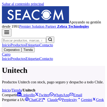
Saltar al contenido principal
Apoyando su gestión
desde 1991
Premier
Solution Partner
Zebra Technologies
Inicio
Productos
Etiquetas
Contacto
Corporativo
Tienda
Carro
Inicio
Productos
Etiquetas
Contacto
Unitech
Productos Unitech con stock, pago seguro y despacho a todo Chile.
Inicio
/
Tienda
/
Unitech
Compartir
LinkedIn
Twitter
WhatsApp
Email
Preguntar a IA:
ChatGPT
Claude
Perplexity
Gemini
Grok