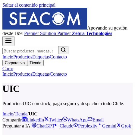
Saltar al contenido principal
Apoyando su gestión
desde 1991
Premier
Solution Partner
Zebra Technologies
Inicio
Productos
Etiquetas
Contacto
Corporativo
Tienda
Carro
Inicio
Productos
Etiquetas
Contacto
UIC
Productos UIC con stock, pago seguro y despacho a todo Chile.
Inicio
/
Tienda
/
UIC
Compartir
LinkedIn
Twitter
WhatsApp
Email
Preguntar a IA:
ChatGPT
Claude
Perplexity
Gemini
Grok