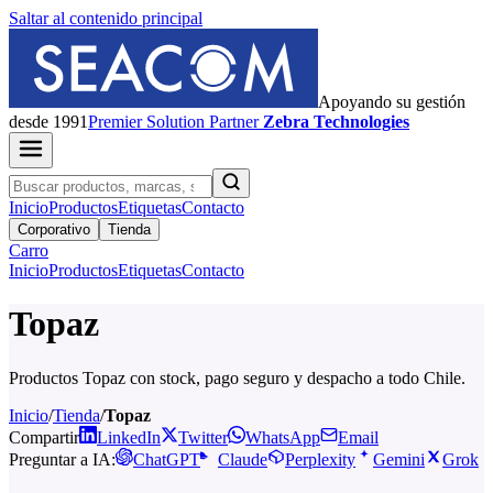
Saltar al contenido principal
Apoyando su gestión
desde 1991
Premier
Solution Partner
Zebra Technologies
Inicio
Productos
Etiquetas
Contacto
Corporativo
Tienda
Carro
Inicio
Productos
Etiquetas
Contacto
Topaz
Productos Topaz con stock, pago seguro y despacho a todo Chile.
Inicio
/
Tienda
/
Topaz
Compartir
LinkedIn
Twitter
WhatsApp
Email
Preguntar a IA:
ChatGPT
Claude
Perplexity
Gemini
Grok