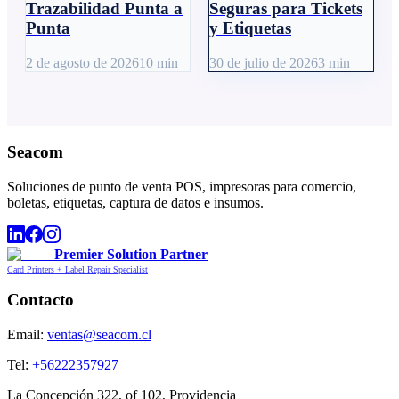
Trazabilidad Punta a
Seguras para Tickets
Punta
y Etiquetas
2 de agosto de 2026
10
min
30 de julio de 2026
3
min
Seacom
Soluciones de punto de venta POS, impresoras para comercio,
boletas, etiquetas, captura de datos e insumos.
Premier Solution Partner
Card Printers + Label Repair Specialist
Contacto
Email:
ventas@seacom.cl
Tel:
+56222357927
La Concepción 322, of 102, Providencia