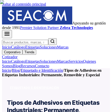
Saltar al contenido principal
Apoyando su gestión
desde 1991
Premier
Solution Partner
Zebra Technologies
Inicio
Catálogo
Etiquetas
Soluciones
Marcas
Corporativo
Tienda
Cotizador
Inicio
Catálogo
Etiquetas
Soluciones
Marcas
Servicios
Quienes
Somos
Blog
Recursos
Contacto
Inicio
/
Blog
/
Etiquetado e Identificación
/
Tipos de Adhesivos en
Etiquetas Industriales: Permanente, Removible y Especial
ETIQUETADO E IDENTIFICACIÓN
Tipos de Adhesivos en Etiquetas
Industriales: Permanente,