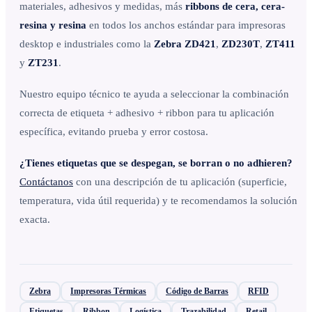
materiales, adhesivos y medidas, más
ribbons de cera, cera-
resina y resina
en todos los anchos estándar para impresoras
desktop e industriales como la
Zebra ZD421
,
ZD230T
,
ZT411
y
ZT231
.
Nuestro equipo técnico te ayuda a seleccionar la combinación
correcta de etiqueta + adhesivo + ribbon para tu aplicación
específica, evitando prueba y error costosa.
¿Tienes etiquetas que se despegan, se borran o no adhieren?
Contáctanos
con una descripción de tu aplicación (superficie,
temperatura, vida útil requerida) y te recomendamos la solución
exacta.
Zebra
Impresoras Térmicas
Código de Barras
RFID
Etiquetas
Ribbon
Logística
Trazabilidad
Retail